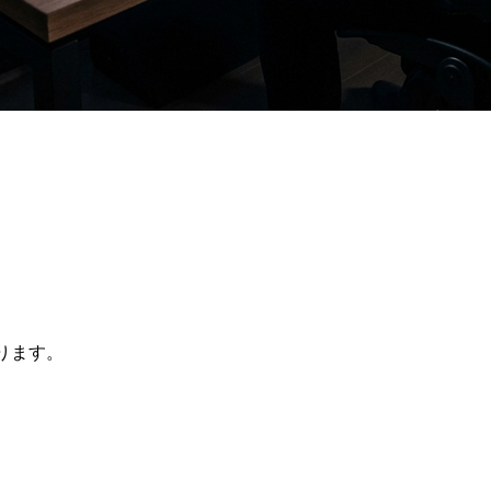
。
入ります。