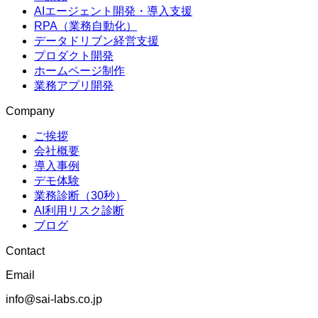
AIエージェント開発・導入支援
RPA（業務自動化）
データドリブン経営支援
プロダクト開発
ホームページ制作
業務アプリ開発
Company
ご挨拶
会社概要
導入事例
デモ体験
業務診断（30秒）
AI利用リスク診断
ブログ
Contact
Email
info@sai-labs.co.jp