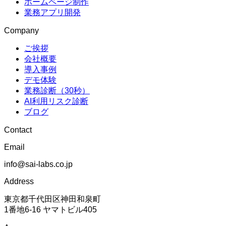
ホームページ制作
業務アプリ開発
Company
ご挨拶
会社概要
導入事例
デモ体験
業務診断（30秒）
AI利用リスク診断
ブログ
Contact
Email
info@sai-labs.co.jp
Address
東京都千代田区神田和泉町
1番地6-16 ヤマトビル405