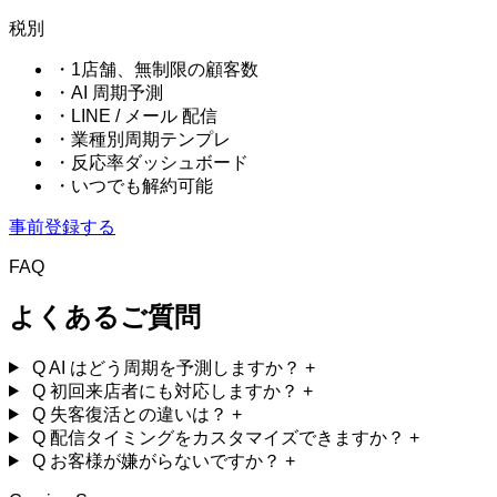
税別
・1店舗、無制限の顧客数
・AI 周期予測
・LINE / メール 配信
・業種別周期テンプレ
・反応率ダッシュボード
・いつでも解約可能
事前登録する
FAQ
よくあるご質問
Q
AI はどう周期を予測しますか？
+
Q
初回来店者にも対応しますか？
+
Q
失客復活との違いは？
+
Q
配信タイミングをカスタマイズできますか？
+
Q
お客様が嫌がらないですか？
+