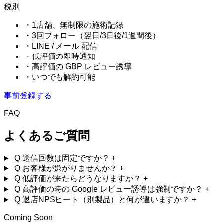
税別
・1店舗、無制限の施術記録
・3回フォロー（翌日/3日後/1週間後）
・LINE / メール 配信
・低評価の即時通知
・高評価の GBP レビュー誘導
・いつでも解約可能
事前登録する
FAQ
よくあるご質問
Q
送信回数は固定ですか？
+
Q
お客様が嫌がりませんか？
+
Q
低評価が来たらどうなりますか？
+
Q
高評価の時の Google レビュー誘導は強制ですか？
+
Q
退店NPSヒート（別製品）と何が違いますか？
+
Coming Soon