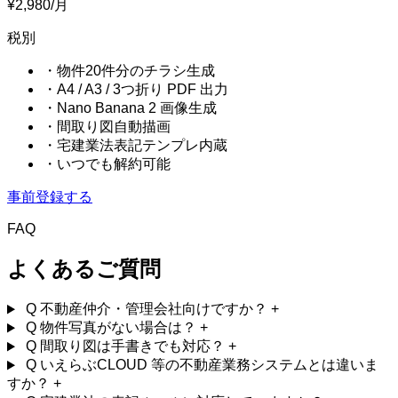
¥2,980
/月
税別
・物件20件分のチラシ生成
・A4 / A3 / 3つ折り PDF 出力
・Nano Banana 2 画像生成
・間取り図自動描画
・宅建業法表記テンプレ内蔵
・いつでも解約可能
事前登録する
FAQ
よくあるご質問
Q
不動産仲介・管理会社向けですか？
+
Q
物件写真がない場合は？
+
Q
間取り図は手書きでも対応？
+
Q
いえらぶCLOUD 等の不動産業務システムとは違いま
すか？
+