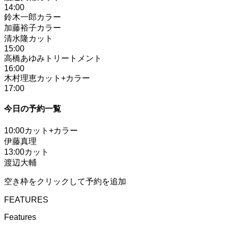
14
:00
鈴木一郎
カラー
加藤裕子
カラー
清水隆
カット
15
:00
高橋あゆみ
トリートメント
16
:00
木村理恵
カット+カラー
17
:00
今日の予約一覧
10
:00
カット+カラー
伊藤真理
13
:00
カット
渡辺大輔
空き枠をクリックして予約を追加
FEATURES
Features