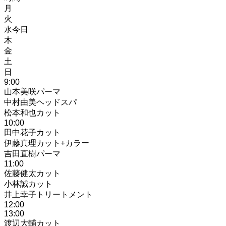
月
火
水
今日
木
金
土
日
9
:00
山本美咲
パーマ
中村由美
ヘッドスパ
松本和也
カット
10
:00
田中花子
カット
伊藤真理
カット+カラー
吉田直樹
パーマ
11
:00
佐藤健太
カット
小林誠
カット
井上幸子
トリートメント
12
:00
13
:00
渡辺大輔
カット