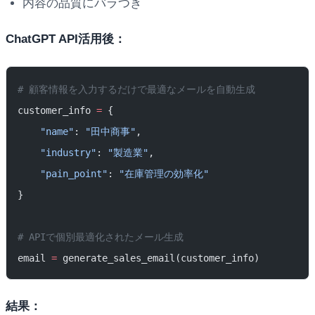
内容の品質にバラつき
ChatGPT API活用後：
# 顧客情報を入力するだけで最適なメールを自動生成
customer_info 
=
 {
    "name"
: 
"田中商事"
,
    "industry"
: 
"製造業"
,
    "pain_point"
: 
"在庫管理の効率化"
}
# APIで個別最適化されたメール生成
email 
=
 generate_sales_email(customer_info)
結果：