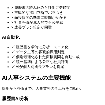
×
履歴書の読み込みと評価に数時間
×
主観的な採用判断でバラつき
×
面接質問の準備に時間がかかる
×
社員評価が属人的で不公平感
×
成長プラン策定が困難
AI自動化
✓
履歴書を瞬時に分析・スコア化
✓
データ主導の客観的採用判定
✓
個別最適化された面接質問を自動生成
✓
統一基準による公正な社員評価
✓
AIが個人別成長プランを提案
AI人事システムの主要機能
採用から評価まで、人事業務の全工程を自動化
履歴書AI分析